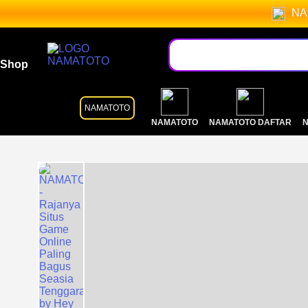
NAM
Shop
NAMATOTO
NAMATOTO
NAMATOTO DAFTAR
N