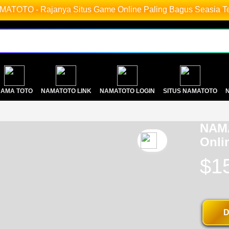
ATOTO - Rajanya Situs Game Online Paling Bagus Seasia T
AMA TOTO
NAMATOTO LINK
NAMATOTO LOGIN
SITUS NAMATOTO
NAMA
Onli
`2
$1
D